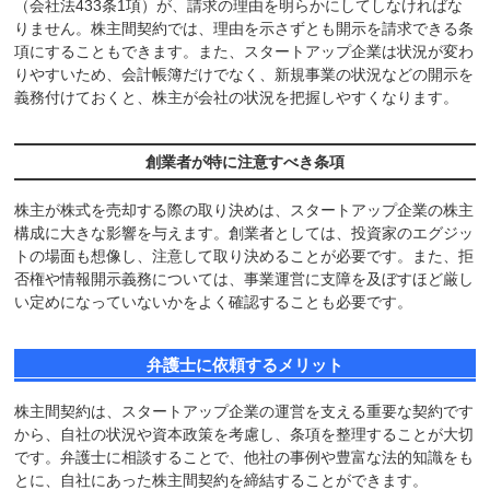
（会社法433条1項）が、請求の理由を明らかにしてしなければな
りません。株主間契約では、理由を示さずとも開示を請求できる条
項にすることもできます。また、スタートアップ企業は状況が変わ
りやすいため、会計帳簿だけでなく、新規事業の状況などの開示を
義務付けておくと、株主が会社の状況を把握しやすくなります。
創業者が特に注意すべき条項
株主が株式を売却する際の取り決めは、スタートアップ企業の株主
構成に大きな影響を与えます。創業者としては、投資家のエグジッ
トの場面も想像し、注意して取り決めることが必要です。また、拒
否権や情報開示義務については、事業運営に支障を及ぼすほど厳し
い定めになっていないかをよく確認することも必要です。
弁護士に依頼するメリット
株主間契約は、スタートアップ企業の運営を支える重要な契約です
から、自社の状況や資本政策を考慮し、条項を整理することが大切
です。弁護士に相談することで、他社の事例や豊富な法的知識をも
とに、自社にあった株主間契約を締結することができます。