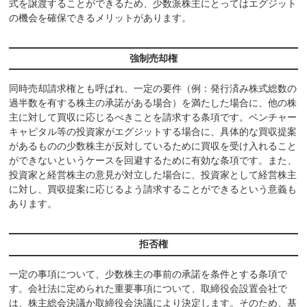
式を譲渡することができるため、少数派株主にとってはエグジット
の機会を確保できるメリットがあります。
強制売却権
同時売却請求権とも呼ばれ、一定の要件（例：発行済み株式総数の
過半数を有する株主の承諾がある場合）を満たした場合に、他の株
主に対して買収に応じるべきことを請求する条項です。ベンチャー
キャピタル等の投資家がエグジットする場合に、具体的な買収提案
があるものの少数株主が反対しているために買収を受け入れること
ができないというケースを回避するために有効な条項です。また、
投資家と経営株主の意見が対立した場合に、投資家として経営株主
に対し、買収提案に応じるよう請求することができるという意義も
あります。
拒否権
一定の事項について、少数株主の事前の承諾を条件とする条項で
す。会社法に定められた重要事項について、取締役会設置会社で
は、株主総会決議か取締役会決議により決定します。そのため、基