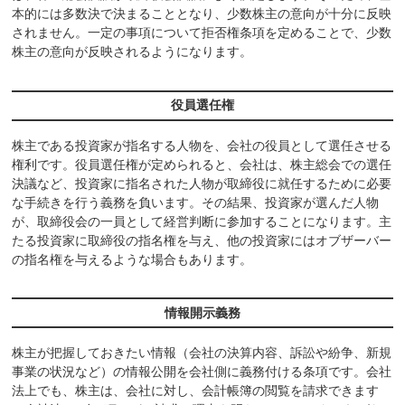
本的には多数決で決まることとなり、少数株主の意向が十分に反映
されません。一定の事項について拒否権条項を定めることで、少数
株主の意向が反映されるようになります。
役員選任権
株主である投資家が指名する人物を、会社の役員として選任させる
権利です。役員選任権が定められると、会社は、株主総会での選任
決議など、投資家に指名された人物が取締役に就任するために必要
な手続きを行う義務を負います。その結果、投資家が選んだ人物
が、取締役会の一員として経営判断に参加することになります。主
たる投資家に取締役の指名権を与え、他の投資家にはオブザーバー
の指名権を与えるような場合もあります。
情報開示義務
株主が把握しておきたい情報（会社の決算内容、訴訟や紛争、新規
事業の状況など）の情報公開を会社側に義務付ける条項です。会社
法上でも、株主は、会社に対し、会計帳簿の閲覧を請求できます